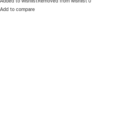
Added to wishlistRemoved from wishlist 0
Add to compare