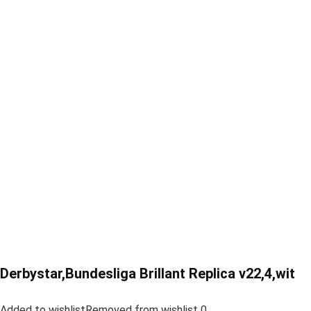
Derbystar,Bundesliga Brillant Replica v22,4,wit
Added to wishlistRemoved from wishlist 0