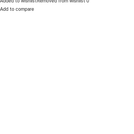
Added to wishlistRemoved from wishlist 0
Add to compare