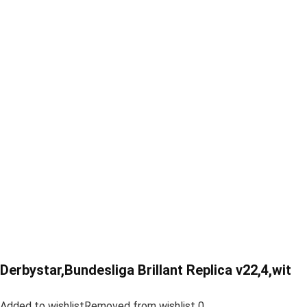
Derbystar,Bundesliga Brillant Replica v22,4,wit
Added to wishlistRemoved from wishlist 0