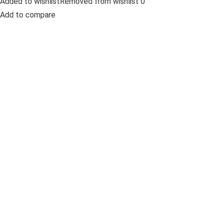
Added to wishlistRemoved from wishlist 0
Add to compare