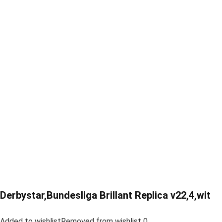
Derbystar,Bundesliga Brillant Replica v22,4,wit
Added to wishlistRemoved from wishlist 0