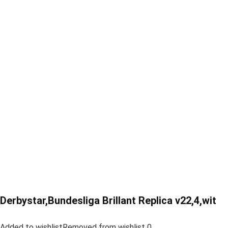
Derbystar,Bundesliga Brillant Replica v22,4,wit
Added to wishlistRemoved from wishlist 0