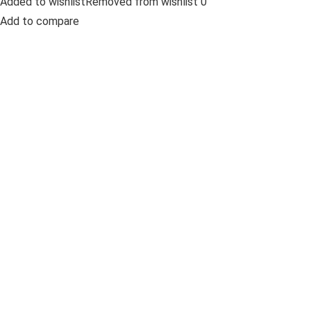
Added to wishlistRemoved from wishlist 0
Add to compare