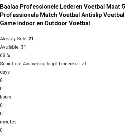
Baalaa Professionele Lederen Voetbal Maat 5
Professionele Match Voetbal Antislip Voetbal
Game Indoor en Outdoor Voetbal
Already Sold:
21
Available:
31
68 %
Schiet op! Aanbieding loopt binnenkort af
days
0
0
hours
0
0
minutes
0