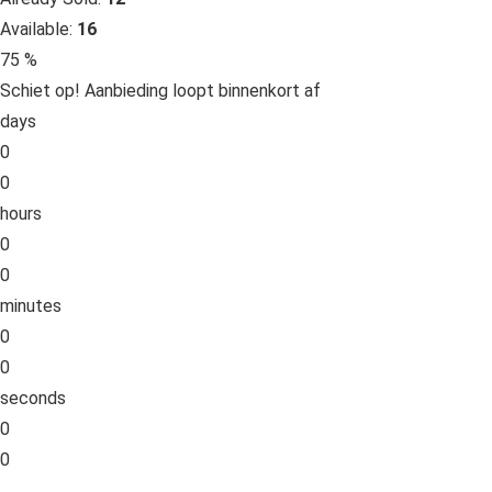
Available:
16
75 %
Schiet op! Aanbieding loopt binnenkort af
days
0
0
hours
0
0
minutes
0
0
seconds
0
0