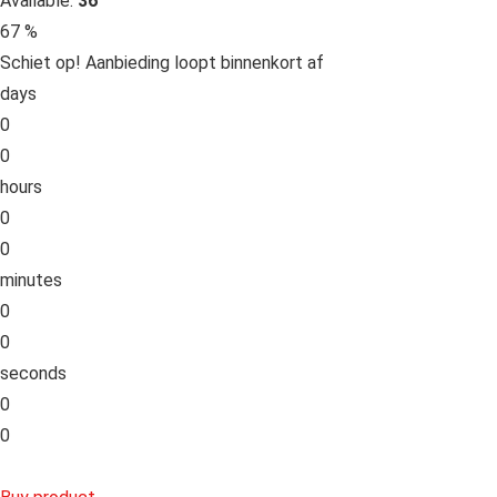
Available:
36
67 %
Schiet op! Aanbieding loopt binnenkort af
days
0
0
hours
0
0
minutes
0
0
seconds
0
0