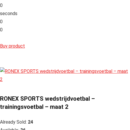
0
seconds
0
0
Buy product
RONEX SPORTS wedstrijdvoetbal –
trainingsvoetbal – maat 2
Already Sold:
24