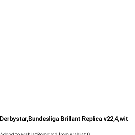
Derbystar,Bundesliga Brillant Replica v22,4,wit
Added to wishlistRemoved from wishlist 0