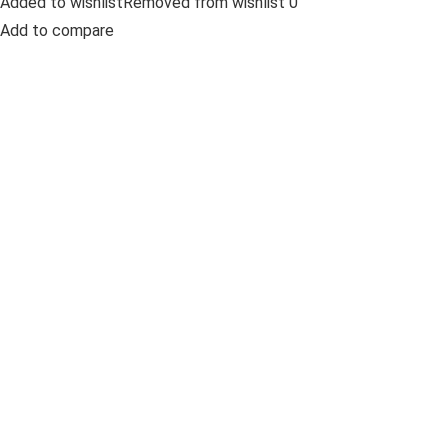
Added to wishlistRemoved from wishlist 0
Add to compare