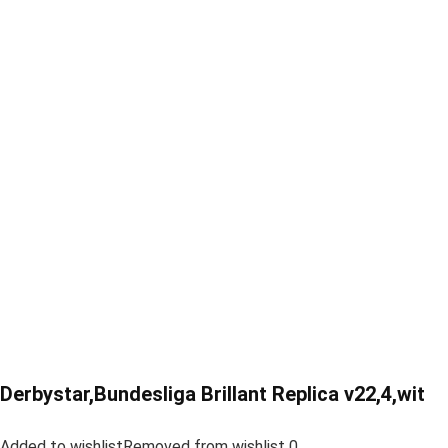
Derbystar,Bundesliga Brillant Replica v22,4,wit
Added to wishlistRemoved from wishlist 0