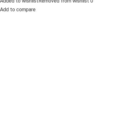
Added to wishlistRemoved from wishlist 0
Add to compare