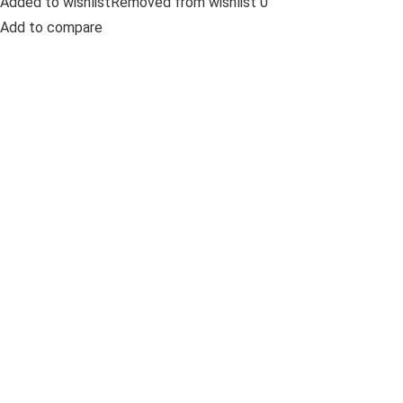
Added to wishlistRemoved from wishlist 0
Add to compare