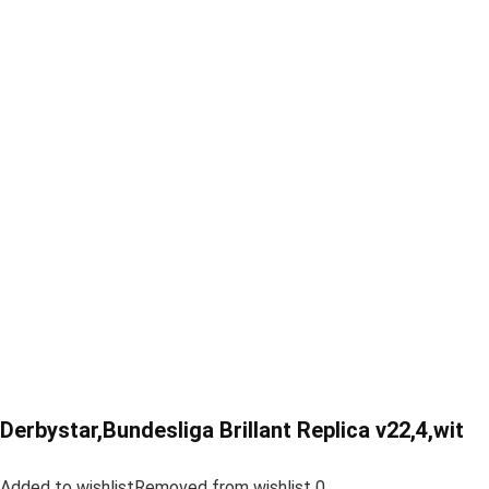
Derbystar,Bundesliga Brillant Replica v22,4,wit
Added to wishlistRemoved from wishlist 0