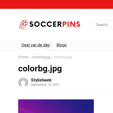
Deal van de dag
Blogs
Home
»
colorbg.jpg
»
colorbg.jpg
colorbg.jpg
Stylishweb
September 15, 2021