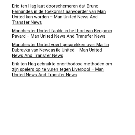
Eric ten Hag laat doorschemeren dat Bruno
Fernandes in de toekomst aanvoerder van Man
United kan worden – Man United News And
Transfer News
Manchester United faalde in het bod van Benjamin
Pavard – Man United News And Transfer News
Manchester United voert gesprekken over Martin
Dubravka van Newcastle United – Man United
News And Transfer News
Erik ten Hag gebruikte onorthodoxe methoden om
zijn spelers op te vuren tegen Liverpool – Man
United News And Transfer News