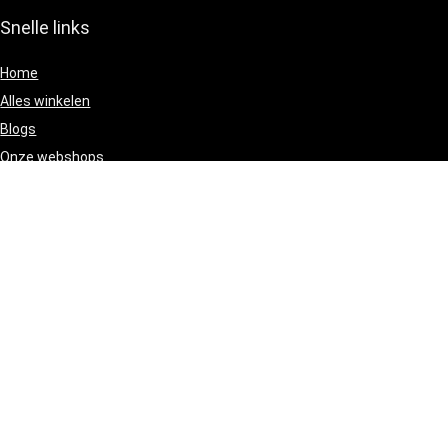
Snelle links
Home
Alles winkelen
Blogs
Onze webshops
Adverteren
[/wpsm_column][wpsm_column size=”one-half” position=”last”]
Verklaringen
Privacybeleid
algemene voorwaarden
Gelieerde openbaarmaking
[/wpsm_column]