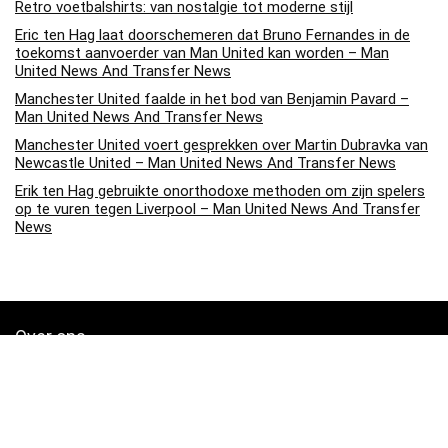
Retro voetbalshirts: van nostalgie tot moderne stijl
Eric ten Hag laat doorschemeren dat Bruno Fernandes in de
toekomst aanvoerder van Man United kan worden – Man
United News And Transfer News
Manchester United faalde in het bod van Benjamin Pavard –
Man United News And Transfer News
Manchester United voert gesprekken over Martin Dubravka van
Newcastle United – Man United News And Transfer News
Erik ten Hag gebruikte onorthodoxe methoden om zijn spelers
op te vuren tegen Liverpool – Man United News And Transfer
News
Over ons
Soccerpins.nl is een moderne alles-in-één prijsvergelijkings- en
beoordelingswebsite die de beste deals biedt die beschikbaar zijn
op amazon en u op de hoogte houdt via de laatst toegevoegde blogs.
Alle afbeeldingen zijn auteursrechtelijk beschermd door hun