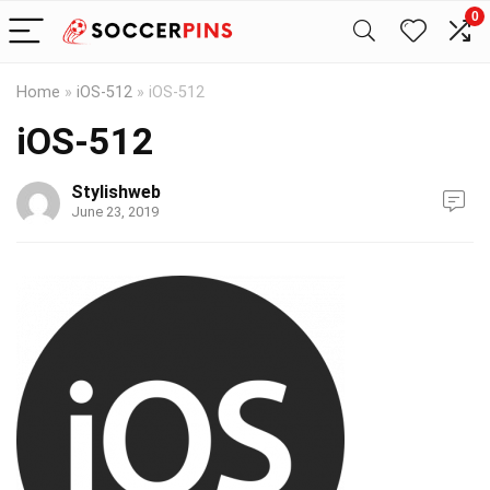
0
Home
»
iOS-512
»
iOS-512
iOS-512
Stylishweb
June 23, 2019