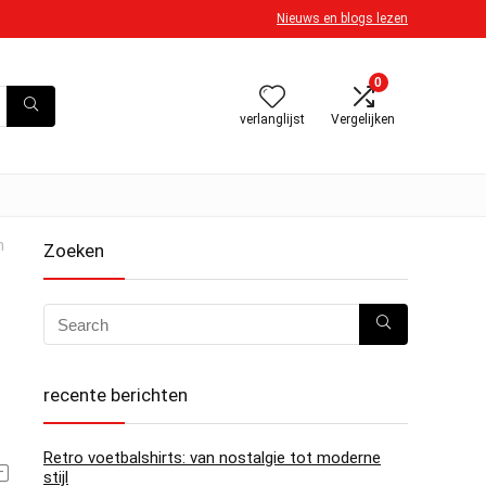
Nieuws en blogs lezen
0
verlanglijst
Vergelijken
n
Zoeken
recente berichten
Retro voetbalshirts: van nostalgie tot moderne
stijl