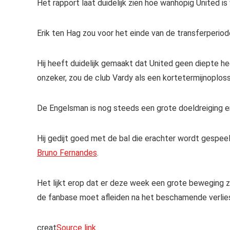
Het rapport laat duidelijk zien hoe wanhopig United is
Erik ten Hag zou voor het einde van de transferperiod
Hij heeft duidelijk gemaakt dat United geen diepte h
onzeker, zou de club Vardy als een kortetermijnoplo
De Engelsman is nog steeds een grote doeldreiging 
Hij gedijt goed met de bal die erachter wordt gespeel
Bruno Fernandes
.
Het lijkt erop dat er deze week een grote beweging 
de fanbase moet afleiden na het beschamende verlie
creat
Source link