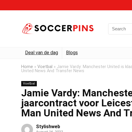
Deal van de dag
Blogs
Home
»
Voetbal
»
Jamie Vardy: Manchester United is klaa
United News And Transfer News
Voetbal
Jamie Vardy: Manchester 
jaarcontract voor Leices
Man United News And T
Stylishweb
August 16, 2022