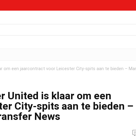
r om een ​​jaarcontract voor Leicester City-spits aan te bieden – Ma
United is klaar om een ​​
ter City-spits aan te bieden –
ransfer News