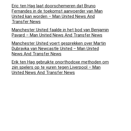
Eric ten Hag laat doorschemeren dat Bruno
Fernandes in de toekomst aanvoerder van Man
United kan worden – Man United News And
Transfer News
Manchester United faalde in het bod van Benjamin
Pavard – Man United News And Transfer News
Manchester United voert gesprekken over Martin
Dubravka van Newcastle United – Man United
News And Transfer News
Erik ten Hag gebruikte onorthodoxe methoden om
zijn spelers op te vuren tegen Liverpool – Man
United News And Transfer News