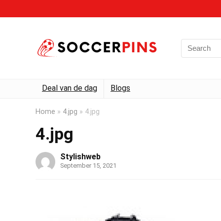
Deal van de dag
Blogs
Home
»
4.jpg
»
4.jpg
4.jpg
Stylishweb
September 15, 2021