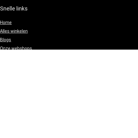
Snelle links
Home
Alles winkelen
Blogs
Onze webshops
Adverteren
[/wpsm_column][wpsm_column size=”one-half” position=”last”]
Verklaringen
Privacybeleid
algemene voorwaarden
Gelieerde openbaarmaking
[/wpsm_column]