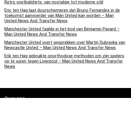
Retro voetbalshirts: van nostalgie tot moderne stijl
Eric ten Hag laat doorschemeren dat Bruno Fernandes in de
toekomst aanvoerder van Man United kan worden – Man
United News And Transfer News
Manchester United faalde in het bod van Benjamin Pavard –
Man United News And Transfer News
Manchester United voert gesprekken over Martin Dubravka van
Newcastle United – Man United News And Transfer News
Erik ten Hag gebruikte onorthodoxe methoden om zijn spelers
op te vuren tegen Liverpool – Man United News And Transfer
News
Over ons
Soccerpins.nl is een moderne alles-in-één prijsvergelijkings- en
beoordelingswebsite die de beste deals biedt die beschikbaar zijn
op amazon en u op de hoogte houdt via de laatst toegevoegde blogs.
Alle afbeeldingen zijn auteursrechtelijk beschermd door hun