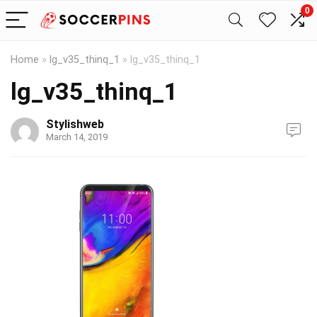
0
Home
»
lg_v35_thinq_1
»
lg_v35_thinq_1
lg_v35_thinq_1
Stylishweb
March 14, 2019