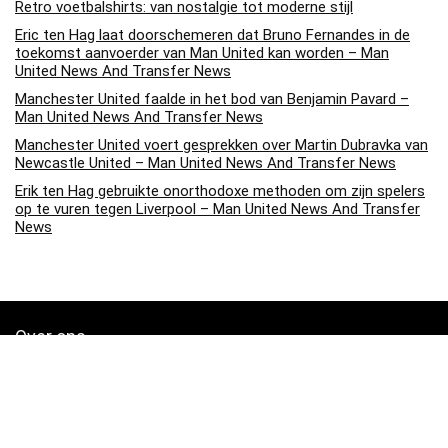
Retro voetbalshirts: van nostalgie tot moderne stijl
Eric ten Hag laat doorschemeren dat Bruno Fernandes in de
toekomst aanvoerder van Man United kan worden – Man
United News And Transfer News
Manchester United faalde in het bod van Benjamin Pavard –
Man United News And Transfer News
Manchester United voert gesprekken over Martin Dubravka van
Newcastle United – Man United News And Transfer News
Erik ten Hag gebruikte onorthodoxe methoden om zijn spelers
op te vuren tegen Liverpool – Man United News And Transfer
News
Over ons
Soccerpins.nl is een moderne alles-in-één prijsvergelijkings- en
beoordelingswebsite die de beste deals biedt die beschikbaar zijn
op amazon en u op de hoogte houdt via de laatst toegevoegde blogs.
Alle afbeeldingen zijn auteursrechtelijk beschermd door hun