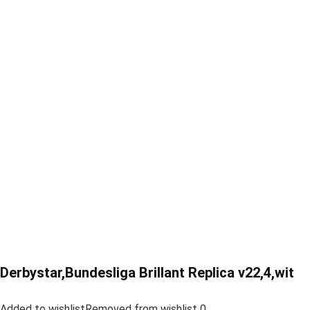
Derbystar,Bundesliga Brillant Replica v22,4,wit
Added to wishlistRemoved from wishlist 0