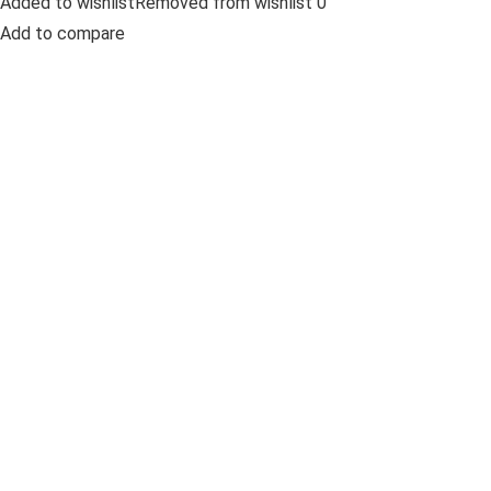
Added to wishlistRemoved from wishlist 0
Add to compare